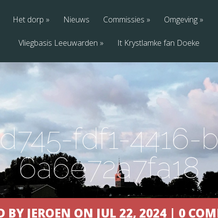
Het dorp
Nieuws
Commissies
Omgeving
Vliegbasis Leeuwarden
It Krystlamke fan Doeke
d745-fdf1-4416-
6a6e72a7fa18
 BY JEROEN ON JUL 22, 2024 | 0 C