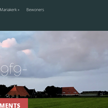
Mariakerk
Bewoners
b9f9-
OMMENTS