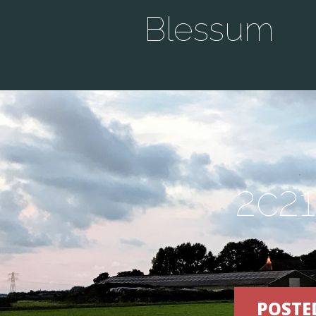
Blessum
2c21
POSTED