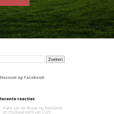
Zoeken
naar:
Blessum op Facebook
Recente reacties
Hans van de Wouw
op
Beeldend
en muzikaal werk van Durk