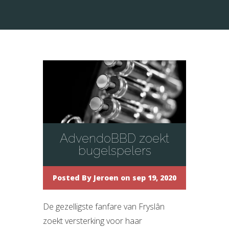
AdvendoBBD zoekt
bugelspelers
Posted By
Jeroen
on sep 19, 2020
De gezelligste fanfare van Fryslân
zoekt versterking voor haar