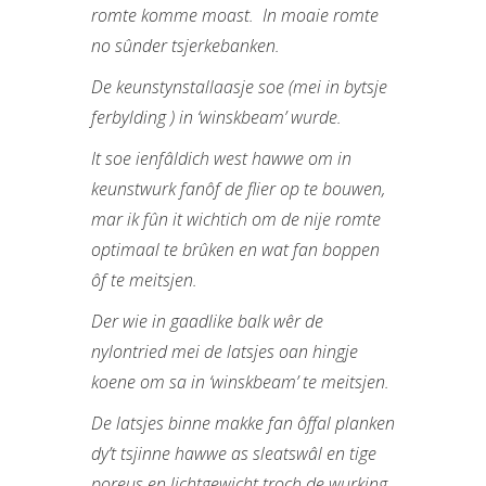
romte komme moast. In moaie romte
no sûnder tsjerkebanken.
De keunstynstallaasje soe (mei in bytsje
ferbylding ) in ‘winskbeam’ wurde.
It soe ienfâldich west hawwe om in
keunstwurk fanôf de flier op te bouwen,
mar ik fûn it wichtich om de nije romte
optimaal te brûken en wat fan boppen
ôf te meitsjen.
Der wie in gaadlike balk wêr de
nylontried mei de latsjes oan hingje
koene om sa in ‘winskbeam’ te meitsjen.
De latsjes binne makke fan ôffal planken
dy’t tsjinne hawwe as sleatswâl en tige
poreus en lichtgewicht troch de wurking