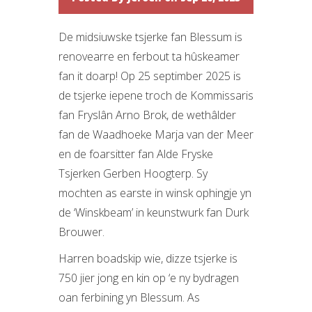
De midsiuwske tsjerke fan Blessum is
renovearre en ferbout ta hûskeamer
fan it doarp! Op 25 septimber 2025 is
de tsjerke iepene troch de Kommissaris
fan Fryslân Arno Brok, de wethâlder
fan de Waadhoeke Marja van der Meer
en de foarsitter fan Alde Fryske
Tsjerken Gerben Hoogterp. Sy
mochten as earste in winsk ophingje yn
de ‘Winskbeam’ in keunstwurk fan Durk
Brouwer.
Harren boadskip wie, dizze tsjerke is
750 jier jong en kin op ‘e ny bydragen
oan ferbining yn Blessum. As