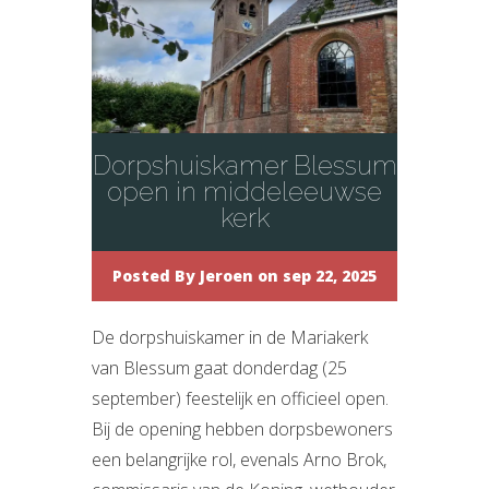
Dorpshuiskamer Blessum
open in middeleeuwse
kerk
Posted By
Jeroen
on sep 22, 2025
De dorpshuiskamer in de Mariakerk
van Blessum gaat donderdag (25
september) feestelijk en officieel open.
Bij de opening hebben dorpsbewoners
een belangrijke rol, evenals Arno Brok,