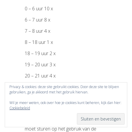
0 – 6 uur 10 x
6 – 7 uur 8 x
7 – 8 uur 4 x
8 – 18 uur 1 x
18 – 19 uur 2 x
19 – 20 uur 3 x
20 – 21 uur 4 x
21 – 22 uur 6 x
Privacy & cookies: deze site gebruikt cookies. Door deze site te blijven
gebruiken, ga je akkoord met het gebruik hiervan.
22 – 23 uur 8 x
Wil je meer weten, ook over hoe je cookies kunt beheren, kijk dan hier:
Cookiebeleid
23 – 24 10 x
Dat betekent dat de vliegbasis scherp
moet sturen op het gebruik van de