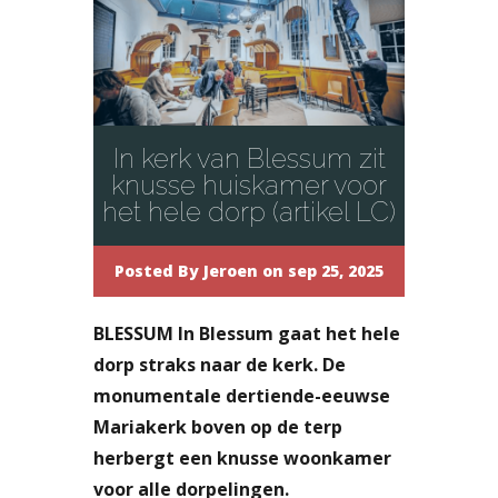
In kerk van Blessum zit
knusse huiskamer voor
het hele dorp (artikel LC)
Posted By
Jeroen
on sep 25, 2025
BLESSUM In Blessum gaat het hele
dorp straks naar de kerk. De
monumentale dertiende-eeuwse
Mariakerk boven op de terp
herbergt een knusse woonkamer
voor alle dorpelingen.