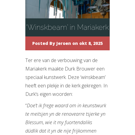
‘Winskbeam’ in Mariakerk
Posted By
Jeroen
on okt 8, 2025
Ter ere van de verbouwing van de
Mariakerk maakte Durk Brouwer een
speciaal kunstwerk. Deze ‘winskbeam’
heeft een plekje in de kerk gekregen. In
Durk’s eigen woorden:
“
Doe’t ik frege waard om in keunstwurk
te meitsjen yn de renovearre tsjerke yn
Blessum, wie it my fuortendaliks
dúdlik dat it yn de nije frijkommen