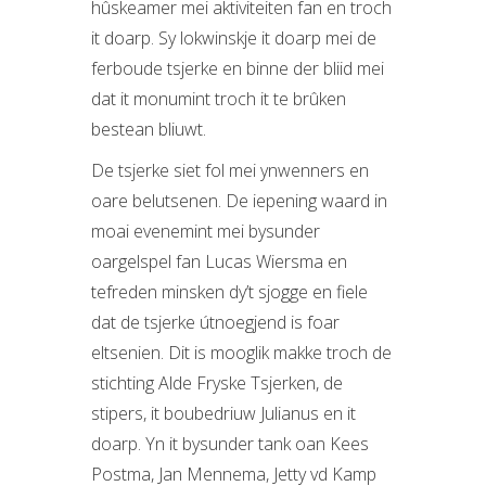
hûskeamer mei aktiviteiten fan en troch
it doarp. Sy lokwinskje it doarp mei de
ferboude tsjerke en binne der bliid mei
dat it monumint troch it te brûken
bestean bliuwt.
De tsjerke siet fol mei ynwenners en
oare belutsenen. De iepening waard in
moai evenemint mei bysunder
oargelspel fan Lucas Wiersma en
tefreden minsken dy’t sjogge en fiele
dat de tsjerke útnoegjend is foar
eltsenien. Dit is mooglik makke troch de
stichting Alde Fryske Tsjerken, de
stipers, it boubedriuw Julianus en it
doarp. Yn it bysunder tank oan Kees
Postma, Jan Mennema, Jetty vd Kamp