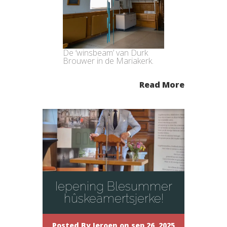
De ‘winsbeam’ van Durk
Brouwer in de Mariakerk.
Read More
Iepening Blesummer
hûskeamertsjerke!
Posted By
Jeroen
on sep 26, 2025