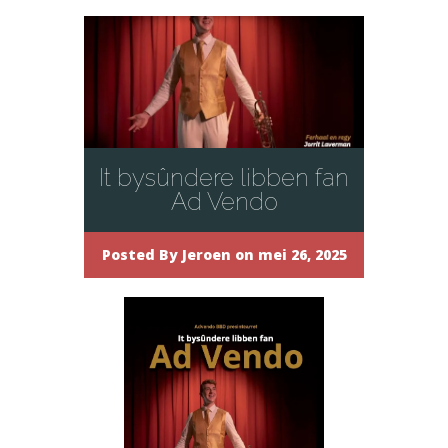
It bysûndere libben fan
Ad Vendo
Posted By
Jeroen
on mei 26, 2025