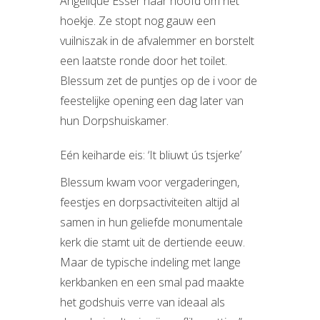
Angelique Esser haar hoofd om het
hoekje. Ze stopt nog gauw een
vuilniszak in de afvalemmer en borstelt
een laatste ronde door het toilet.
Blessum zet de puntjes op de i voor de
feestelijke opening een dag later van
hun Dorpshuiskamer.
Eén keiharde eis: ‘It bliuwt ús tsjerke’
Blessum kwam voor vergaderingen,
feestjes en dorpsactiviteiten altijd al
samen in hun geliefde monumentale
kerk die stamt uit de dertiende eeuw.
Maar de typische indeling met lange
kerkbanken en een smal pad maakte
het godshuis verre van ideaal als