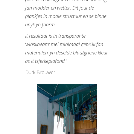
fan modder en wetter. Dit jout de
plankjes in moaie structuur en se binne
unyk yn foarm.
It resultaat is in transparante
‘winskbeam’ mei minimaal gebrûk fan
materialen, yn deselde blau/griene kleur
as it tsjerkeplafond.
“
Durk Brouwer