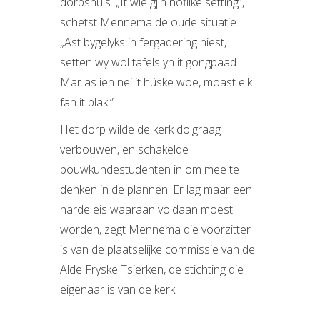
dorpshuis. „It wie gjin noflike setting”,
schetst Mennema de oude situatie.
„Ast bygelyks in fergadering hiest,
setten wy wol tafels yn it gongpaad.
Mar as ien nei it húske woe, moast elk
fan it plak.”
Het dorp wilde de kerk dolgraag
verbouwen, en schakelde
bouwkundestudenten in om mee te
denken in de plannen. Er lag maar een
harde eis waaraan voldaan moest
worden, zegt Mennema die voorzitter
is van de plaatselijke commissie van de
Alde Fryske Tsjerken, de stichting die
eigenaar is van de kerk.