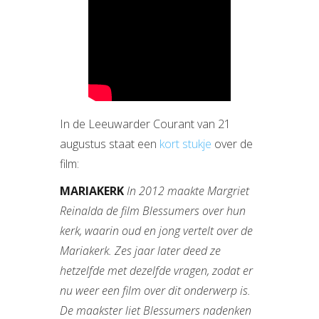
In de Leeuwarder Courant van 21
augustus staat een
kort stukje
over de
film:
MARIAKERK
In 2012 maakte Margriet
Reinalda de film Blessumers over hun
kerk, waarin oud en jong vertelt over de
Mariakerk. Zes jaar later deed ze
hetzelfde met dezelfde vragen, zodat er
nu weer een film over dit onderwerp is.
De maakster liet Blessumers nadenken