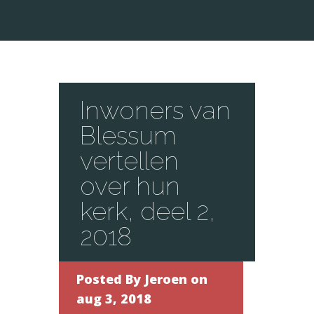
Inwoners van
Blessum
vertellen
over hun
kerk, deel 2,
2018
Posted By
Jeroen
on
aug 3, 2018