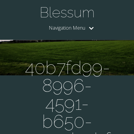
Blessum
Navigation Menu
40b7fd99-
8996-
4591-
b650-