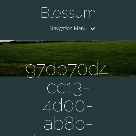
Blessum
Navigation Menu
97db70d4-
cc13-
4d00-
ab8b-