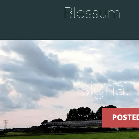
Blessum
signal
POSTED