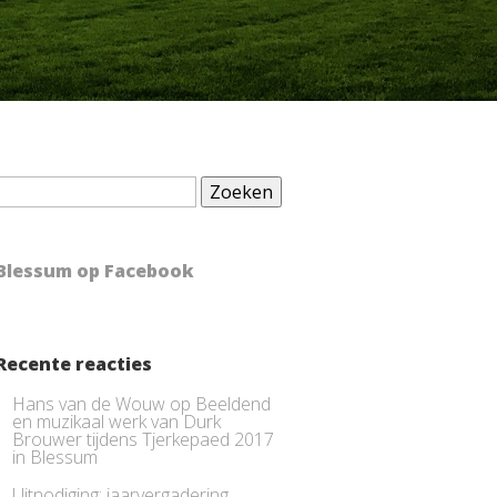
Zoeken
naar:
Blessum op Facebook
Recente reacties
Hans van de Wouw
op
Beeldend
en muzikaal werk van Durk
Brouwer tijdens Tjerkepaed 2017
in Blessum
Uitnodiging: jaarvergadering