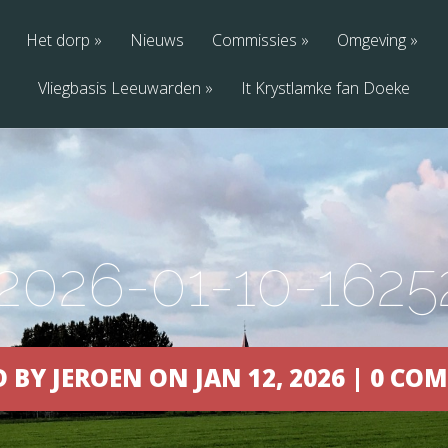
Het dorp
Nieuws
Commissies
Omgeving
Vliegbasis Leeuwarden
It Krystlamke fan Doeke
-2026-01-10-162
 BY JEROEN ON JAN 12, 2026 | 0 C