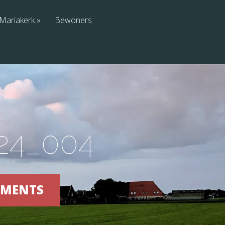
Mariakerk
Bewoners
524_004
OMMENTS