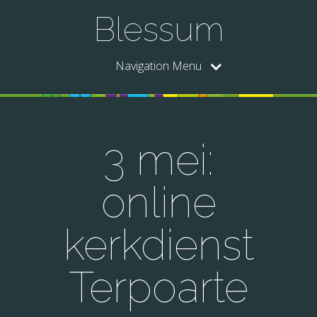
Blessum
Navigation Menu
3 mei:
online
kerkdienst
Terpoarte