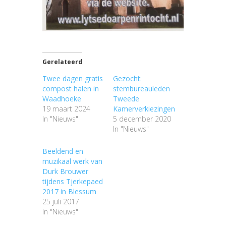
Gerelateerd
Twee dagen gratis
Gezocht:
compost halen in
stembureauleden
Waadhoeke
Tweede
19 maart 2024
Kamerverkiezingen
In "Nieuws"
5 december 2020
In "Nieuws"
Beeldend en
muzikaal werk van
Durk Brouwer
tijdens Tjerkepaed
2017 in Blessum
25 juli 2017
In "Nieuws"