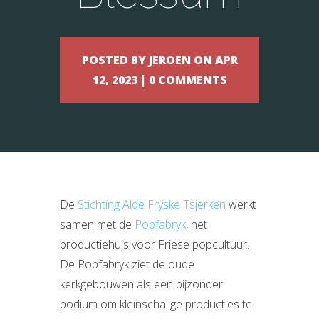
POSTED BY JEROEN ON APR
12, 2023 | 0 COMMENTS
De
Stichting Alde Fryske Tsjerken
werkt
samen met de
Popfabryk
, het
productiehuis voor Friese popcultuur.
De Popfabryk ziet de oude
kerkgebouwen als een bijzonder
podium om kleinschalige producties te