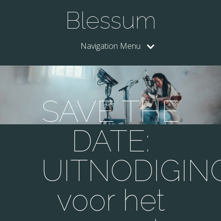
Blessum
Navigation Menu
SAVE THE
DATE:
UITNODIGIN
voor het